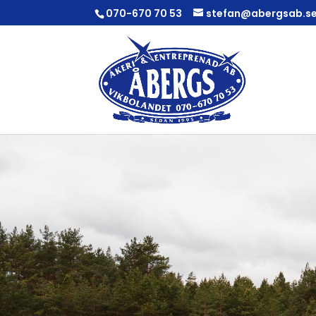
070-670 70 53
stefan@abergsab.s