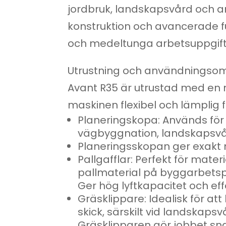
jordbruk, landskapsvård och a
konstruktion och avancerade f
och medeltunga arbetsuppgifte
Utrustning och användningso
Avant R35 är utrustad med en 
maskinen flexibel och lämplig f
Planeringskopa: Används för 
vägbyggnation, landskapsvå
Planeringsskopan ger exakt 
Pallgafflar: Perfekt för mate
pallmaterial på byggarbetspl
Ger hög lyftkapacitet och effe
Gräsklippare: Idealisk för at
skick, särskilt vid landskap
Gräsklipparen gör jobbet sna