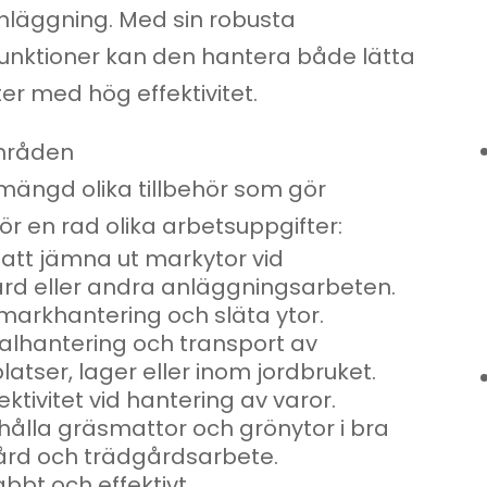
nläggning. Med sin robusta
unktioner kan den hantera både lätta
r med hög effektivitet.
mråden
mängd olika tillbehör som gör
ör en rad olika arbetsuppgifter:
att jämna ut markytor vid
rd eller andra anläggningsarbeten.
markhantering och släta ytor.
rialhantering och transport av
atser, lager eller inom jordbruket.
ktivitet vid hantering av varor.
t hålla gräsmattor och grönytor i bra
svård och trädgårdsarbete.
bbt och effektivt.