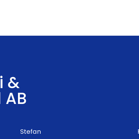
i &
d AB
Stefan