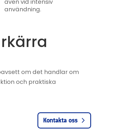
även vid intensiv
användning.
arkärra
 oavsett om det handlar om
uktion och praktiska
Kontakta oss