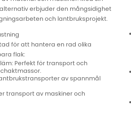
kalternativ erbjuder den mångsidighet
gningsarbeten och lantbruksprojekt.
stning
ad för att hantera en rad olika
ara flak:
äm: Perfekt för transport och
 schaktmassor.
lantbrukstransporter av spannmål
er transport av maskiner och