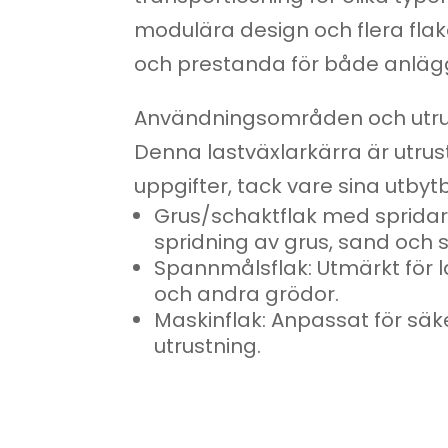
modulära design och flera fla
och prestanda för både anläg
Användningsområden och utru
Denna lastväxlarkärra är utrust
uppgifter, tack vare sina utbytb
Grus/schaktflak med spridarl
spridning av grus, sand och
Spannmålsflak: Utmärkt för 
och andra grödor.
Maskinflak: Anpassat för säk
utrustning.