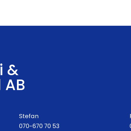
i &
d AB
Stefan
070-670 70 53