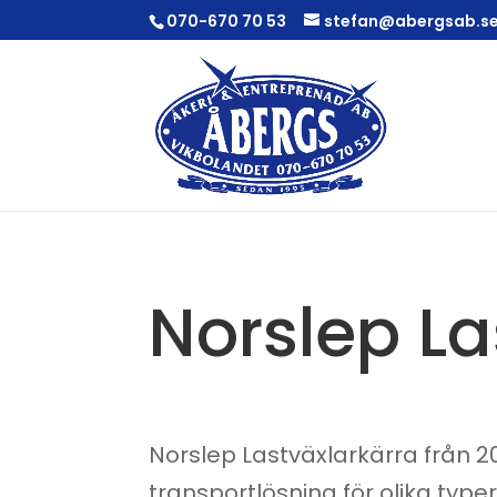
070-670 70 53
stefan@abergsab.s
Norslep La
Norslep Lastväxlarkärra från 202
transportlösning för olika type