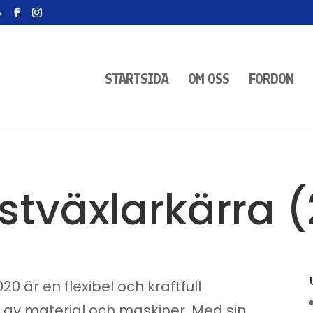
e
STARTSIDA
OM OSS
FORDON
stväxlarkärra 
0 är en flexibel och kraftfull
r av material och maskiner. Med sin