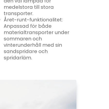
den väl lämpad för
medelstora till stora
transporter.
Året-runt-funktionalitet:
Anpassad för både
materialtransporter under
sommaren och
vinterunderhåll med sin
sandspridare och
spridarläm.