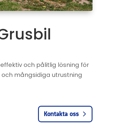
Grusbil
fektiv och pålitlig lösning för
n och mångsidiga utrustning
Kontakta oss