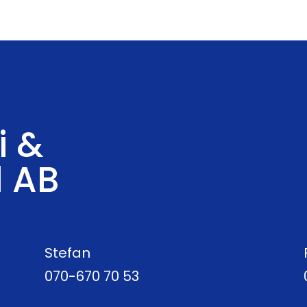
i &
d AB
Stefan
070-670 70 53