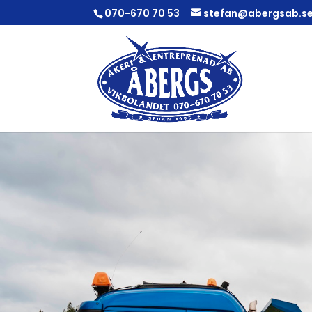
070-670 70 53
stefan@abergsab.s