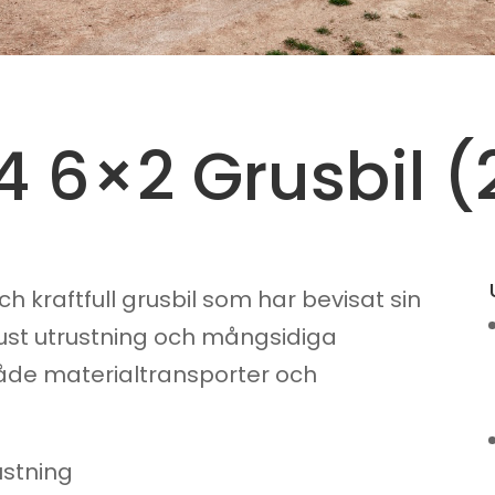
4 6×2 Grusbil (
ch kraftfull grusbil som har bevisat sin
ust utrustning och mångsidiga
 både materialtransporter och
stning