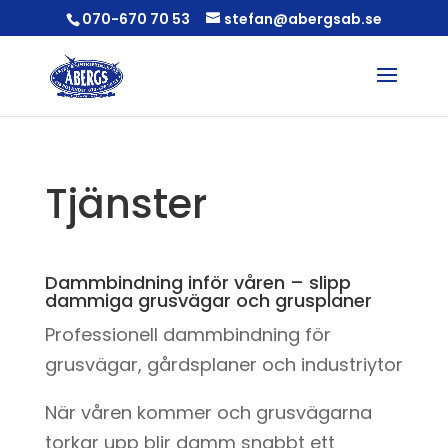
070-670 70 53
stefan@abergsab.se
Tjänster
Dammbindning inför våren – slipp
dammiga grusvägar och grusplaner
Professionell dammbindning för
grusvägar, gårdsplaner och industriytor
När våren kommer och grusvägarna
torkar upp blir damm snabbt ett